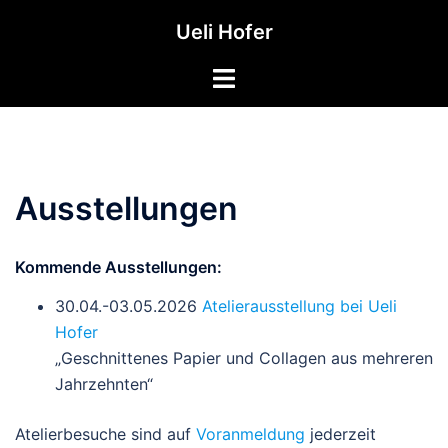
Springe
Ueli Hofer
zum
Inhalt
Toggle
menu
Ausstellungen
Kommende Ausstellungen:
30.04.-03.05.2026
Atelierausstellung bei Ueli
Hofer
„Geschnittenes Papier und Collagen aus mehreren
Jahrzehnten“
Atelierbesuche sind auf
Voranmeldung
jederzeit